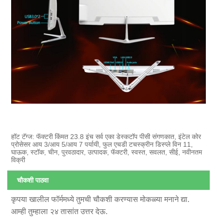
हॉट टॅग्ज: फॅक्टरी किंमत 23.8 इंच सर्व एका डेस्कटॉप पीसी संगणकात, इंटेल कोर
प्रोसेसर आय 3/आय 5/आय 7 पर्यायी, फुल एचडी टचस्क्रीन डिस्प्ले विन 11,
घाऊक, स्टॉक, चीन, पुरवठादार, उत्पादक, फॅक्टरी, स्वस्त, सवलत, सीई, नवीनतम
विक्री
चौकशी पाठवा
कृपया खालील फॉर्ममध्ये तुमची चौकशी करण्यास मोकळ्या मनाने द्या.
आम्ही तुम्हाला २४ तासांत उत्तर देऊ.