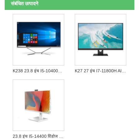
संबंधित उत्पादने
K238 23.8 इंच I5-10400F AIO विंडोज लॅपटॉप
K27 27 इंच I7-11800H AIO लॅपटॉप
23.8 इंच I5-14400 विंडोज ऑल इन वन कॉम्प्युटर