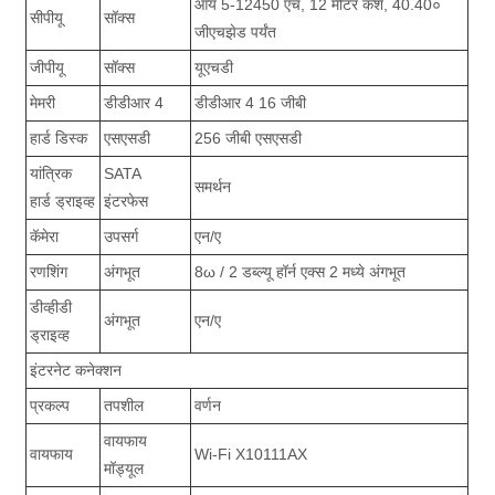
आय 5-12450 एच, 12 मीटर कॅशे, 40.40०
सीपीयू
सॉक्स
जीएचझेड पर्यंत
जीपीयू
सॉक्स
यूएचडी
मेमरी
डीडीआर 4
डीडीआर 4 16 जीबी
हार्ड डिस्क
एसएसडी
256 जीबी एसएसडी
यांत्रिक
SATA
समर्थन
हार्ड ड्राइव्ह
इंटरफेस
कॅमेरा
उपसर्ग
एन/ए
रणशिंग
अंगभूत
8ω / 2 डब्ल्यू हॉर्न एक्स 2 मध्ये अंगभूत
डीव्हीडी
अंगभूत
एन/ए
ड्राइव्ह
इंटरनेट कनेक्शन
प्रकल्प
तपशील
वर्णन
वायफाय
वायफाय
Wi-Fi X10111AX
मॉड्यूल