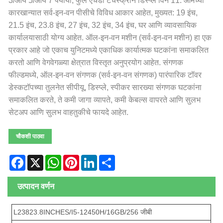
3/आय 5/आय 7 पर्यायी, फुल एचडी टचस्क्रीन डिस्प्ले विन 11. आमच्या
कारखान्यात सर्व-इन-वन पीसीचे विविध आकार आहेत, मुख्यत: 19 इंच,
21.5 इंच, 23.8 इंच, 27 इंच, 32 इंच, 34 इंच, घर आणि व्यावसायिक
कार्यालयासाठी योग्य आहेत. ऑल-इन-वन मशीन (सर्व-इन-वन मशीन) हा एक
प्रकार आहे जो एकाच युनिटमध्ये एकाधिक कार्यात्मक घटकांना समाकलित
करतो आणि वेगवेगळ्या क्षेत्रात विस्तृत अनुप्रयोग आहेत. संगणक
फील्डमध्ये, ऑल-इन-वन संगणक (सर्व-इन-वन संगणक) पारंपारिक टॉवर
डेस्कटॉपच्या तुलनेत सीपीयू, डिस्प्ले, स्पीकर सारख्या संगणक घटकांना
समाकलित करते, ते कमी जागा व्यापते, कमी केबल्स वापरते आणि सुलभ
सेटअप आणि सुलभ वाहतुकीचे फायदे आहेत.
चौकशी पाठवा
Facebook
X
WhatsApp
Pinterest
LinkedIn
Share
उत्पादन वर्णन
L23823.8INCHES/I5-12450H/16GB/256 जीबी