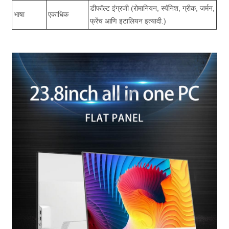
डीफॉल्ट इंग्रजी (रोमानियन, स्पॅनिश, ग्रीक, जर्मन,
भाषा
एकाधिक
फ्रेंच आणि इटालियन इत्यादी.)