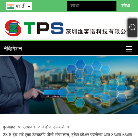
मराठी
नेव्हिगेशन
>
मुख्यपृष्ठ
>
उत्पादने
विंडोज एआयओ
>
23.8 इंच सर्व एका डेस्कटॉप पीसी संगणकात, इंटेल कोअर प्रोसेसर आय 3/आय 5/आय