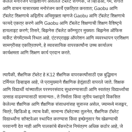
केलेले मनोरंजन पोझिशनिंग असलेले टॅब्लेट संगणक, जे व्हिडिओ, गेम, संगीत
आणि वाचन यासारख्या मनोरंजन कार्ये एकत्रित करतात; Gaobu आणि
टॅबलेट शिक्षणाचे अद्वितीय अभिमुखता म्हणजे Gaobu आणि टॅबलेट शिक्षणाचे
फायदे एकत्र करणे आणि Gaobu आणि टॅबलेट शिक्षणाची शिक्षण वैशिष्ट्ये
हायलाइट करणे; तिसरे, बिझनेस टॅबलेट कॉम्प्युटर मुख्यतः बिझनेस ऑफिस
मार्केट सेगमेंटमध्ये स्थित आहे. एंटरप्राइझ ऑपरेशन आणि व्यवस्थापन प्रशिक्षण
सामग्रीसह एकत्रितपणे, हे व्यावसायिक वापरकर्त्यांना उच्च कार्यालय
कार्यक्षमता आणि शिक्षण कार्य प्रदान करते.
त्यापैकी, शैक्षणिक टॅब्लेट हे K12 शैक्षणिक वापरकर्त्यांसाठी एक बुद्धिमान
टर्मिनल डिव्हाइस आहे, जे प्रामुख्याने शैक्षणिक हेतूंसाठी वापरले जाते. शिक्षक
आणि विद्यार्थी यांच्यातील परस्परसंवाद सुधारण्यासाठी आणि स्वतंत्र विद्यार्थ्यांचा
उत्साह वाढवण्यासाठी सामान्यतः, ते निर्माता किंवा तृतीय पक्षाद्वारे विकसित
केलेल्या शैक्षणिक आणि शैक्षणिक संसाधनांसह सुसज्ज असेल, ज्यामध्ये मजकूर,
चित्रे, व्हिडिओ इ. त्याच वेळी, सामान्य टॅब्लेटच्या तुलनेत, शैक्षणिक टॅब्लेट
विद्यार्थ्यांना सॉफ्टवेअर स्थापित करण्यास किंवा इच्छेनुसार गेम खेळण्याची
परवानगी देत ​​​​नाही आणि पालकांचे बॅकस्टेज नियंत्रण अधिक कठोर आहे, जे