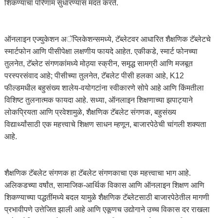
शिकण्याचा परिणाम सुधारण्यास मदत करते.
ऑनलाइन एज्युकेशन अॅप्लिकेशन्समध्ये, टॅब्लेटवर आधारित शैक्षणिक टॅब्लेटचे
स्मार्टफोन आणि पीसीपेक्षा लक्षणीय फायदे आहेत. एकीकडे, स्मार्ट फोनच्या
तुलनेत, टॅब्लेट संगणकांमध्ये मोठ्या स्क्रीन, समृद्ध सामग्री आणि मजबूत
परस्परसंवाद आहे; पीसीच्या तुलनेत, टॅबलेट पीसी हलका आहे, K12
फील्डमधील बहुसंख्य शालेय-वयोगटांना स्वीकारणे सोपे आहे आणि किंमतीला
विशिष्ट तुलनात्मक फायदा आहे. सध्या, ऑनलाइन शिक्षणाच्या झपाट्याने
लोकप्रियता आणि प्रवेशामुळे, शैक्षणिक टॅबलेट संगणक, बहुसंख्य
विद्यार्थ्यांसाठी एक महत्त्वाचे शिक्षण साधन म्हणून, बाजारपेठेची चांगली शक्यता
आहे.
शैक्षणिक टॅबलेट संगणक हा टॅबलेट संगणकाचा एक महत्त्वाचा भाग आहे.
अलिकडच्या वर्षांत, सामाजिक-आर्थिक विकास आणि ऑनलाइन शिक्षण आणि
शिकण्याच्या पद्धतींमध्ये बदल यामुळे शैक्षणिक टॅब्लेटसाठी बाजारपेठेतील मागणी
प्रभावीपणे उत्तेजित झाली आहे आणि एकूणच उद्योगाने उच्च विकास दर राखला