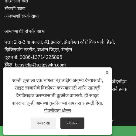
डाउनलोड करा
चौकशी पाठवा
आमच्याशी संपर्क साधा
आमच्याशी संपर्क साधा
पत्ता: 2 रा-3 वा मजला, #1 इमारत, झेडकेएन औद्योगिक पार्क, हेझो,
झिक्सियांग स्ट्रीट, बाओन जिल्हा, शेन्झेन
दूरध्वनी: 0086-13714225895
ईमेल:
bessieliu@sztpswkn.com
X
आम्ही तुम्हाला एक चांगला ब्राउझिंग अनुभव देण्यासाठी,
कॉपीराइट © 2020 एसझेड टीपीएस को., लि. - टॅब्लेट पीसी, अँड्रॉइड
साइट रहदारीचे विश्लेषण करण्यासाठी आणि सामग्री
एआयओ, इंटेल लॅपटॉप, 1 टॅब्लेट पीसीमध्ये 2, शैक्षणिक टॅब्लेट सर्व हक्क
वैयक्तिकृत करण्यासाठी कुकीज वापरतो. ही साइट
राखीव आहेत
वापरून, तुम्ही आमच्या कुकीजच्या वापरास सहमती देता.
गोपनीयता धोरण
LINKS
SITEMAP
RSS
XML
गोपनीयता धोरण
नकार द्या
स्वीकारा
whatsapp
ई-मेल