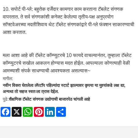
10. सपोर्ट पी-प्ले: बहुतेक दर्जेदार कामगार काम करताना टॅबलेट संगणक
वापरतात. ते सर्व संगणकांशी कनेक्ट केलेल्या तृतीय-पक्ष अनुप्रयोग
सॉफ्टवेअरच्या मदतीशिवाय थेट टॅब्लेट संगणकांद्वारे पी-प्ले फंक्शन साकारण्याची
आशा करतात.
मला आशा आहे की टॅब्लेट कॉम्प्युटरचे 10 फायदे वाचल्यानंतर, तुम्हाला टॅब्लेट
कॉम्प्युटरचे सखोल आकलन होण्यास मदत होईल. आपल्याला कोणत्याही वेळी
आमच्याशी संपर्क साधण्याची आवश्यकता असल्यास~
मागील:
नवीन विकत घेतलेला लॅपटॉप पहिल्यांदा स्टार्ट झाल्यावर कृपया या मुद्द्यांकडे लक्ष द्या,
अन्यथा तो सहज स्वतःला त्रास देईल.
पुढे:
शैक्षणिक टॅब्लेट संगणक उद्योगाची बाजारपेठ चांगली आहे
Facebook
X
WhatsApp
Pinterest
LinkedIn
Share