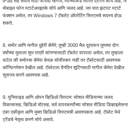
iPad सह सर्वात मोठा फायदा म्हणजे, त्यांच्याकडे त्वरित प्रारंभ कार्य आहे, जे
मोबाइल फोन स्टार्टअपइतके सोपे आणि जलद आहे. जर यात झटपट स्टार्ट
फंक्शन असेल, तर Windows 7 टॅबलेट ऑपरेटिंग सिस्टमचे सदस्य होऊ
शकते.
8. समोर आणि मागील दुहेरी कॅमेरे; तुम्ही 3000 मैल दूरवरून तुमच्या दोन
वर्षांच्या मुलाला शुभ रात्री सांगण्यासाठी टॅबलेट वापरला असेल, तर तुम्हाला
वाटेल की समोरचा कॅमेरा केवळ सोयीस्कर नाही तर टॅब्लेटसाठी आवश्यक
कॉन्फिगरेशन देखील आहे. टॅब्लेटला दैनंदिन शूटिंगसाठी मागील कॅमेरा देखील
सुसज्ज करणे आवश्यक आहे.
9. युनिफाइड आणि ओपन व्हिडिओ सिस्टम: सोशल मीडियाच्या जलद
विकासासह, व्हिडिओ चॅटसह, सर्व वापरकर्त्यांच्या सोशल मीडिया डिव्हाइसेसना
एका एकीकृत आणि मुक्त व्हिडिओ सिस्टमची आवश्यकता आहे. टॅब्लेट येथे
ट्रेंडचे नेतृत्व करणे सोपे असावे.