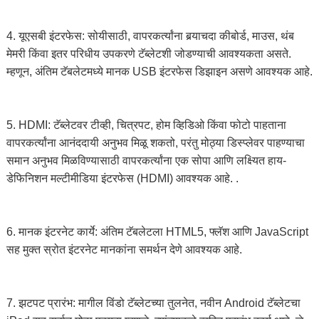
4. यूएसबी इंटरफेस: सोयीसाठी, वापरकर्त्यांना बर्‍याचदा कीबोर्ड, माउस, थंब
मेमरी किंवा इतर परिधीय उपकरणे टॅब्लेटशी जोडण्याची आवश्यकता असते.
म्हणून, अंतिम टॅबलेटमध्ये मानक USB इंटरफेस डिझाइन असणे आवश्यक आहे.
5. HDMI: टॅब्लेटवर टीव्ही, चित्रपट, होम व्हिडिओ किंवा फोटो पाहताना
वापरकर्त्यांना आनंददायी अनुभव मिळू शकतो, परंतु मोठ्या डिस्प्लेवर पाहण्याचा
समान अनुभव मिळविण्यासाठी वापरकर्त्यांना एक सोपा आणि लक्ष्यित हाय-
डेफिनिशन मल्टीमीडिया इंटरफेस (HDMI) आवश्यक आहे. .
6. मानक इंटरनेट कार्ये: अंतिम टॅबलेटला HTML5, फ्लॅश आणि JavaScript
सह मुक्त स्रोत इंटरनेट मानकांना समर्थन देणे आवश्यक आहे.
7. झटपट प्रारंभ: मागील विंडो टॅब्लेटच्या तुलनेत, नवीन Android टॅब्लेटचा