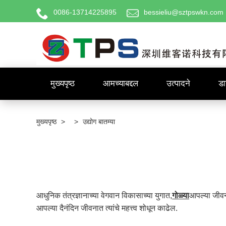
0086-13714225895
bessieliu@sztpswkn.com
मुख्यपृष्ठ
आमच्याबद्दल
उत्पादने
ड
मुख्यपृष्ठ
>
>
उद्योग बातम्या
आधुनिक तंत्रज्ञानाच्या वेगवान विकासाच्या युगात,
गोळ्या
आपल्या जीवन
आपल्या दैनंदिन जीवनात त्यांचे महत्त्व शोधून काढेल.