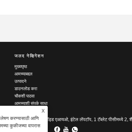
जलद नेव्हिगेशन
मुख्यपृष्ठ
आमच्याबद्दल
उत्पादने
डाउनलोड करा
चौकशी पाठवा
आमच्याशी संपर्क साधा
X
िश्लेषण करण्यासाठी आणि
 लि. - टॅब्लेट पीसी, अँड्रॉइड एआयओ, इंटेल लॅपटॉप, 1 टॅब्लेट पीसीमध्ये 2, शैक
आमच्या कुकीजच्या वापरास