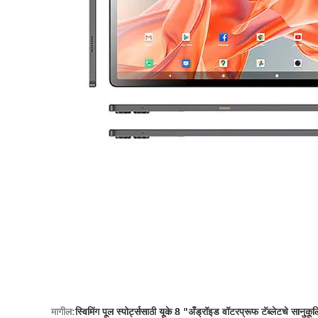
मागील:
स्विमिंग पूल स्पोर्ट्ससाठी यूके 8 "अँड्रॉइड वॉटरप्रूफ टॅब्लेटचे सानुकू