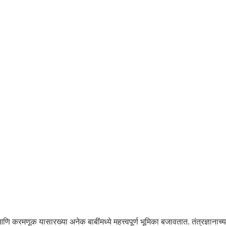
करमणूक यासारख्या अनेक बाबींमध्ये महत्त्वपूर्ण भूमिका बजावतात. तंत्रज्ञानाच्या