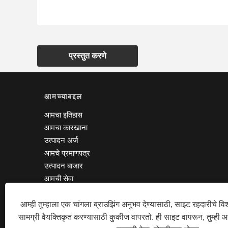
प्रस्तुत करणे
आमच्याबद्दल
आमचा इतिहास
आमचा कारखाना
उत्पादन अर्ज
आमचे प्रमाणपत्र
उत्पादन बाजार
आमची सेवा
आम्ही तुम्हाला एक चांगला ब्राउझिंग अनुभव देण्यासाठी, साइट रहदारीचे व
कॉपीराइट © 2020 एसझेड टीपीएस को.,
सामग्री वैयक्तिकृत करण्यासाठी कुकीज वापरतो. ही साइट वापरून, तुम्ही 