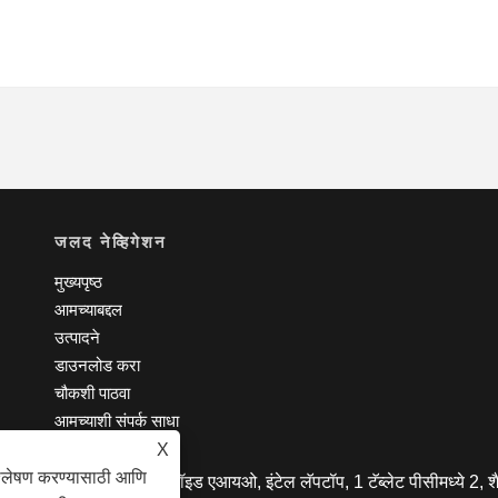
जलद नेव्हिगेशन
मुख्यपृष्ठ
आमच्याबद्दल
उत्पादने
डाउनलोड करा
चौकशी पाठवा
आमच्याशी संपर्क साधा
X
िश्लेषण करण्यासाठी आणि
 लि. - टॅब्लेट पीसी, अँड्रॉइड एआयओ, इंटेल लॅपटॉप, 1 टॅब्लेट पीसीमध्ये 2, शैक