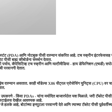
्टंट (PDA) आणि नोटबुक पीसी दरम्यान संकरित आहे. टच स्क्रीन इंटरफेससह सुसज्ज
 पीसी बाह्य कीबोर्डना समर्थन देतात.
्हिटी पर्याय, कॅपेसिटिव्ह टच स्क्रीन आणि मल्टीमीडिया - हाय डेफिनिशन (एचडी) सप
्याची परवानगी देतात.
त ते 10 इंच दरम्यान असतात. काही मॉडेल्स X86 सेंट्रल प्रोसेसिंग युनिट्स (CPU
तात.
शील उपकरणे - किंवा PDAs - यांना मर्यादित बाजारपेठेत यश मिळाले. जरी टॅब्
ी स्टाईलस देखील आवश्यक आहे.
हलके आहे, बोटांच्या इनपुटला परवानगी देते आणि त्याच्या टॅब्लेट पीसी पूर्ववर्तीं