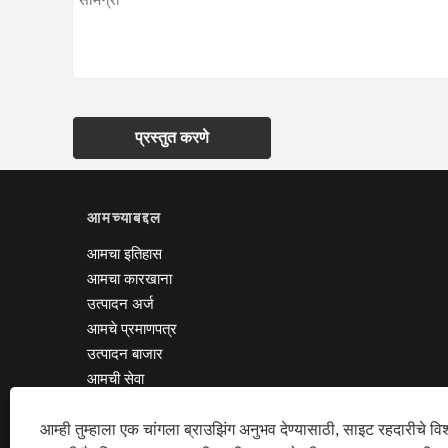
प्रस्तुत करणे
आमच्याबद्दल
आमचा इतिहास
आमचा कारखाना
उत्पादन अर्ज
आमचे प्रमाणपत्र
उत्पादन बाजार
आमची सेवा
आम्ही तुम्हाला एक चांगला ब्राउझिंग अनुभव देण्यासाठी, साइट रहदारीचे व
कॉपीराइट © 2020 एसझेड टीपीएस को.,