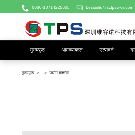
0086-13714225895
bessieliu@sztpswkn.com
मुख्यपृष्ठ
आमच्याबद्दल
उत्पादने
ड
मुख्यपृष्ठ
>
>
उद्योग बातम्या