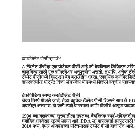
काय
टॅब्लेट पीसी
म्हणजे?
A
टॅबलेट पीसी
हा एक पोर्टेबल पीसी आहे जो वैयक्तिक डिजिटल असिस
चालविण्यासाठी एक सॉफ्टवेअर अनुप्रयोग असतो. तथापि, अनेक टॅब्लेट
टॅब्लेट पीसीमध्ये बिल्ट-इन वेब ब्राउझिंग क्षमता, एकाधिक कनेक्टिव
वापरकर्त्यांना पोर्ट्रेट किंवा लँडस्केप मोडमध्ये डिस्प्ले स्क्रीन पाहण
टेकोपीडिया स्पष्ट करते
टॅब्लेट पीसी
जेव्हा तिरपे मोजले जाते, तेव्हा बहुतेक टॅब्लेट पीसी डिस्प्ले सा
अवलंबून असतात, जे कमी उर्जा वापरतात आणि बॅटरीचे आयुष्य वाढव
1990 च्या दशकाच्या सुरुवातीला उपलब्ध, वैयक्तिक स्पर्श-संवेदन
मर्यादित क्षमतेसह खूपच लहान आहे. PDA ला वापरकर्ता इनपुटसाठ
2010 मध्ये, ऍपल आयपॅडच्या परिचयासह टॅब्लेट पीसी बाजारात आले, जे 